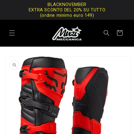
Vai
BLACKNOVEMBER
direttamente
EXTRA SCONTO DEL 20% SU TUTTO
ai contenuti
(ordine minimo euro 149)
Carrello
Passa alle
informazioni
sul prodotto