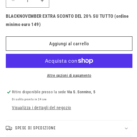
Diminuisci
Aumenta
quantità
quantità
per
per
BLACKNOVEMBER EXTRA SCONTO DEL 20% SU TUTTO (ordine
Stivali
Stivali
minimo euro 149)
Fox
Fox
Comp
Comp
Aggiungi al carrello
Altre opzioni di pagamento
Ritiro disponibile presso la sede
Via S. Sonnino, 5
Di solito pronto in 24 ore
Visualizza i dettagli del negozio
SPESE DI SPEDIZIONE