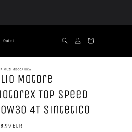
Accedi
Carrello
Outlet
OP MUZI MECCANICA
lio Motore
otorex Top Speed
0W30 4T Sintetico
ezzo
8,99 EUR