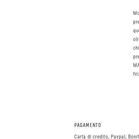
Mo
pr
qu
ol
ch
pr
MA
fr
PAGAMENTO
Carta di credito, Paypal, Bon