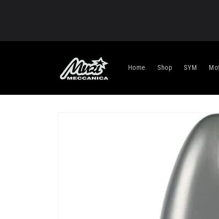
Vai
direttamente
ai contenuti
Home
Shop
SYM
Mot
Passa alle
informazioni
sul prodotto