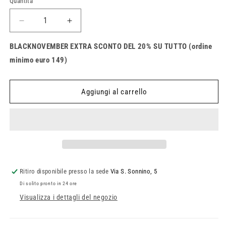
Quantità
Quantità
Diminuisci
Aumenta
quantità
quantità
per
per
BLACKNOVEMBER EXTRA SCONTO DEL 20% SU TUTTO (ordine
Occhiali
Occhiali
minimo euro 149)
MX
MX
Fox
Fox
Main
Main
Aggiungi al carrello
Stray
Stray
Ritiro disponibile presso la sede
Via S. Sonnino, 5
Di solito pronto in 24 ore
Visualizza i dettagli del negozio