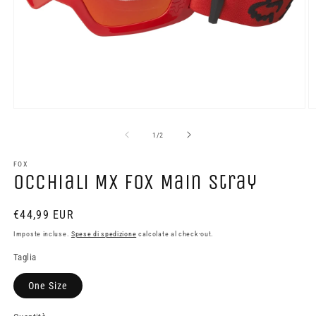
Apri
A
contenuti
c
multimediali
m
su
1
/
2
1
2
in
in
finestra
FOX
fi
Occhiali MX Fox Main Stray
modale
m
Prezzo
€44,99 EUR
di
Imposte incluse.
Spese di spedizione
calcolate al check-out.
listino
Taglia
One Size