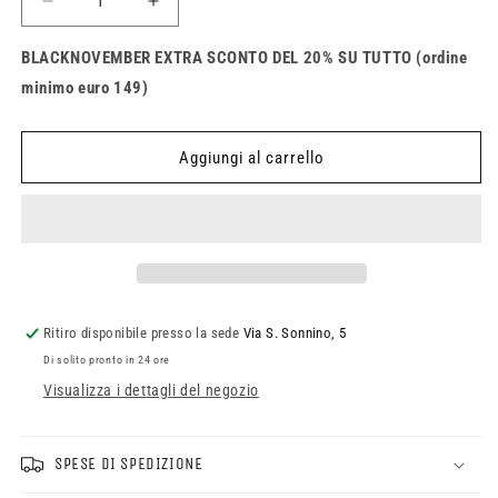
Diminuisci
Aumenta
quantità
quantità
per
per
BLACKNOVEMBER EXTRA SCONTO DEL 20% SU TUTTO (ordine
Manopole
Manopole
minimo euro 149)
NOEND
NOEND
Aggiungi al carrello
Ritiro disponibile presso la sede
Via S. Sonnino, 5
Di solito pronto in 24 ore
Visualizza i dettagli del negozio
SPESE DI SPEDIZIONE