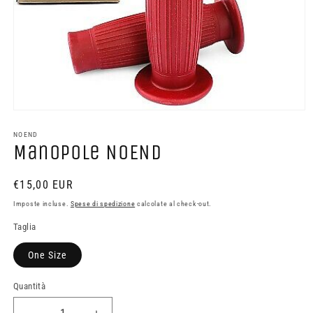
Apri
contenuti
multimediali
NOEND
Manopole NOEND
1
in
finestra
modale
Prezzo
€15,00 EUR
di
Imposte incluse.
Spese di spedizione
calcolate al check-out.
listino
Taglia
One Size
Quantità
Quantità