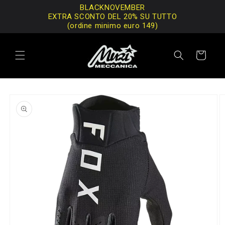
Vai
BLACKNOVEMBER
direttamente
EXTRA SCONTO DEL 20% SU TUTTO
ai contenuti
(ordine minimo euro 149)
Carrello
Passa alle
informazioni
sul prodotto