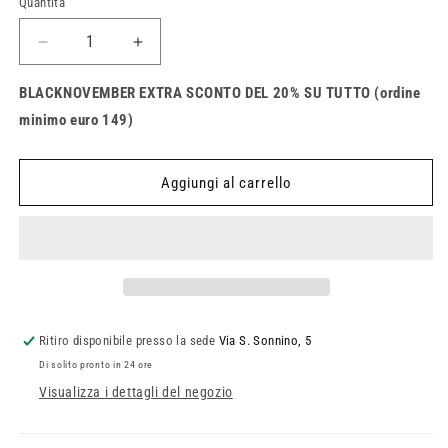
Quantità
Quantità
disponibile
disponibile
Diminuisci
Aumenta
quantità
quantità
per
per
BLACKNOVEMBER EXTRA SCONTO DEL 20% SU TUTTO (ordine
Guanti
Guanti
minimo euro 149)
Fox
Fox
Flexair
Flexair
Aggiungi al carrello
Ritiro disponibile presso la sede
Via S. Sonnino, 5
Di solito pronto in 24 ore
Visualizza i dettagli del negozio