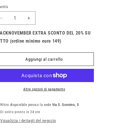
ntità
antità
Diminuisci
Aumenta
quantità
quantità
per
per
ACKNOVEMBER EXTRA SCONTO DEL 20% SU
Giacca
Giacca
TTO (ordine minimo euro 149)
Fox
Fox
Pit
Pit
Aggiungi al carrello
Altre opzioni di pagamento
Ritiro disponibile presso la sede
Via S. Sonnino, 5
Di solito pronto in 24 ore
Visualizza i dettagli del negozio