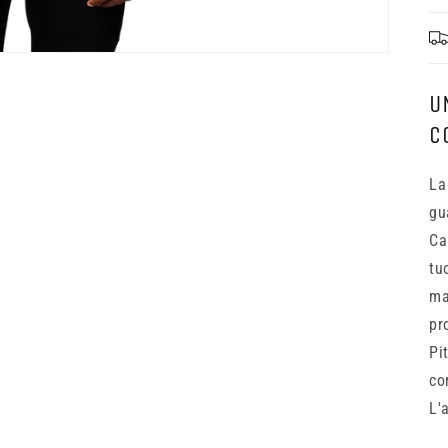
U
C
La
gu
Ca
tu
ma
pr
Pi
co
L'