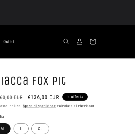
Accedi
Carrello
Outlet
X
iacca Fox Pit
ezzo
Prezzo
€136,00 EUR
60,00 EUR
In offerta
scontato
oste incluse.
Spese di spedizione
calcolate al check-out.
stino
lia
M
L
XL