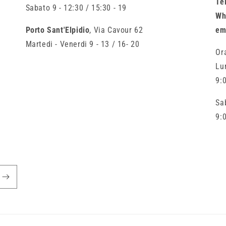
Te
Sabato 9 - 12:30 / 15:30 - 19
Wh
Porto Sant'Elpidio
, Via Cavour 62
em
Martedi - Venerdi 9 - 13 / 16- 20
Or
Lu
9:0
Sa
9: