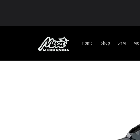
Vai
direttamente
ai contenuti
Home
Shop
SYM
Mot
Passa alle
informazioni
sul prodotto