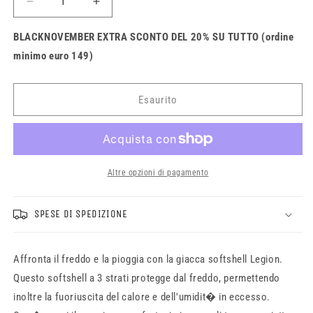
Diminuisci
Aumenta
quantità
quantità
per
per
BLACKNOVEMBER EXTRA SCONTO DEL 20% SU TUTTO (ordine
Giacca
Giacca
minimo euro 149)
Fox
Fox
Legion
Legion
Softshell
Softshell
Esaurito
Altre opzioni di pagamento
SPESE DI SPEDIZIONE
Affronta il freddo e la pioggia con la giacca softshell Legion.
Questo softshell a 3 strati protegge dal freddo, permettendo
inoltre la fuoriuscita del calore e dell'umidit� in eccesso.