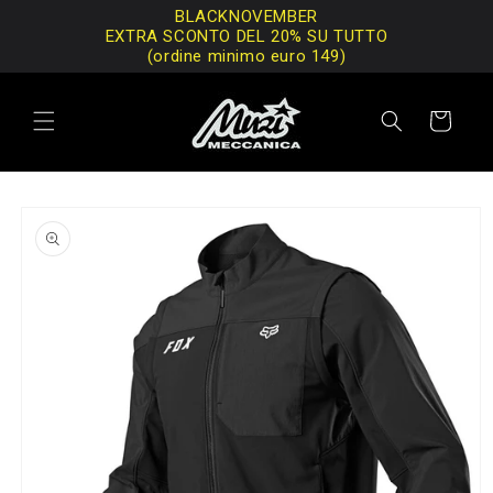
Vai
BLACKNOVEMBER
direttamente
EXTRA SCONTO DEL 20% SU TUTTO
ai contenuti
(ordine minimo euro 149)
Carrello
Passa alle
informazioni
sul prodotto