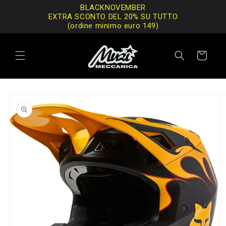
Vai
BLACKNOVEMBER
direttamente
EXTRA SCONTO DEL 20% SU TUTTO
ai contenuti
(ordine minimo euro 149)
Carrello
Passa alle
informazioni
sul prodotto