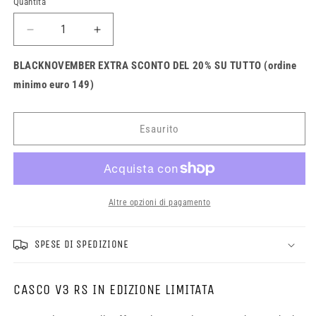
Quantità
Quantità
disponibile
disponibile
Diminuisci
Aumenta
quantità
quantità
per
per
BLACKNOVEMBER EXTRA SCONTO DEL 20% SU TUTTO (ordine
Casco
Casco
minimo euro 149)
Fox
Fox
V3
V3
Supr
Supr
Esaurito
Trik
Trik
Altre opzioni di pagamento
SPESE DI SPEDIZIONE
CASCO V3 RS IN EDIZIONE LIMITATA