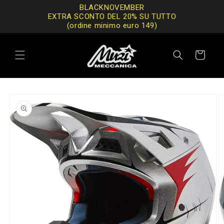
Vai
BLACKNOVEMBER
direttamente
EXTRA SCONTO DEL 20% SU TUTTO
ai contenuti
(ordine minimo euro 149)
Carrello
Passa alle
informazioni
sul prodotto