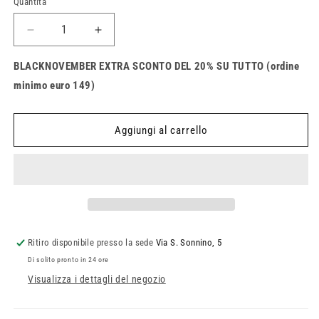
Quantità
Quantità
disponibile
Diminuisci
Aumenta
quantità
quantità
per
per
BLACKNOVEMBER EXTRA SCONTO DEL 20% SU TUTTO (ordine
Casco
Casco
minimo euro 149)
Fox
Fox
V3
V3
Skarz
Skarz
Aggiungi al carrello
Ritiro disponibile presso la sede
Via S. Sonnino, 5
Di solito pronto in 24 ore
Visualizza i dettagli del negozio