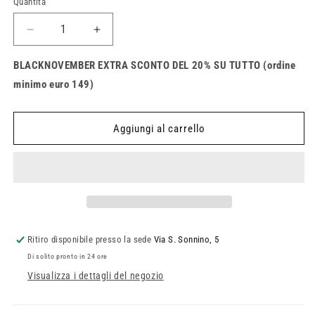
Quantità
Quantità
Diminuisci
Aumenta
quantità
quantità
per
per
BLACKNOVEMBER EXTRA SCONTO DEL 20% SU TUTTO (ordine
Casco
Casco
minimo euro 149)
Fox
Fox
V3
V3
RS
RS
Aggiungi al carrello
Efekt
Efekt
Ritiro disponibile presso la sede
Via S. Sonnino, 5
Di solito pronto in 24 ore
Visualizza i dettagli del negozio