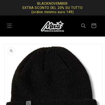
Vai
BLACKNOVEMBER
direttamente
EXTRA SCONTO DEL 20% SU TUTTO
ai contenuti
(ordine minimo euro 149)
Carrello
Passa alle
informazioni
sul prodotto