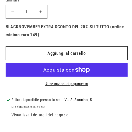
Quantità
Quantità
Diminuisci
Aumenta
quantità
quantità
per
per
BLACKNOVEMBER EXTRA SCONTO DEL 20% SU TUTTO (ordine
Cappello
Cappello
minimo euro 149)
Invernale
Invernale
Fox
Fox
Machinist
Machinist
Aggiungi al carrello
Altre opzioni di pagamento
Ritiro disponibile presso la sede
Via S. Sonnino, 5
Di solito pronto in 24 ore
Visualizza i dettagli del negozio