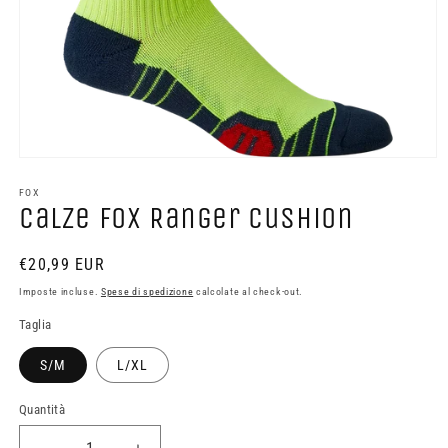
Apri
contenuti
multimediali
FOX
Calze Fox Ranger Cushion
1
in
finestra
modale
Prezzo
€20,99 EUR
di
Imposte incluse.
Spese di spedizione
calcolate al check-out.
listino
Taglia
S/M
L/XL
Quantità
Quantità