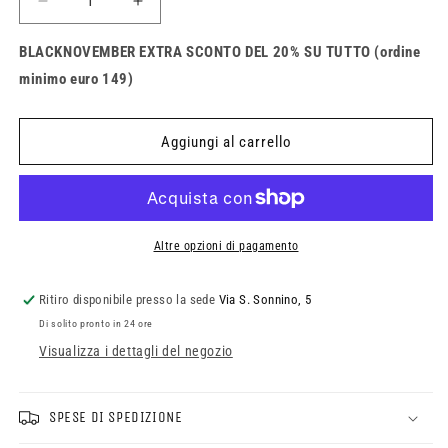
Diminuisci
Aumenta
quantità
quantità
per
per
BLACKNOVEMBER EXTRA SCONTO DEL 20% SU TUTTO (ordine
Calze
Calze
minimo euro 149)
Fox
Fox
Ranger
Ranger
Cushion
Cushion
Aggiungi al carrello
Altre opzioni di pagamento
Ritiro disponibile presso la sede
Via S. Sonnino, 5
Di solito pronto in 24 ore
Visualizza i dettagli del negozio
SPESE DI SPEDIZIONE