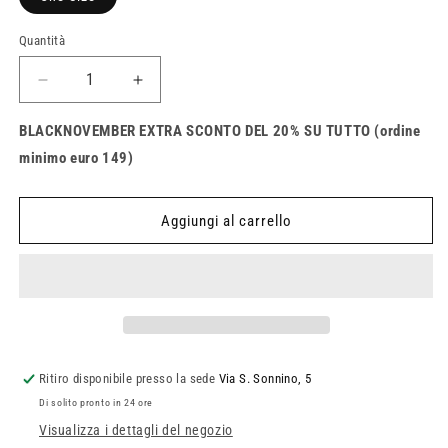
Quantità
Quantità
Diminuisci
Aumenta
quantità
quantità
per
per
BLACKNOVEMBER EXTRA SCONTO DEL 20% SU TUTTO (ordine
Asciugamano
Asciugamano
minimo euro 149)
per
per
il
il
cambio
cambio
Aggiungi al carrello
Fox
Fox
Reaper
Reaper
Ritiro disponibile presso la sede
Via S. Sonnino, 5
Di solito pronto in 24 ore
Visualizza i dettagli del negozio