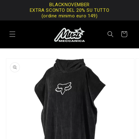
Vai
BLACKNOVEMBER
direttamente
EXTRA SCONTO DEL 20% SU TUTTO
ai contenuti
(ordine minimo euro 149)
Carrello
Passa alle
informazioni
sul prodotto