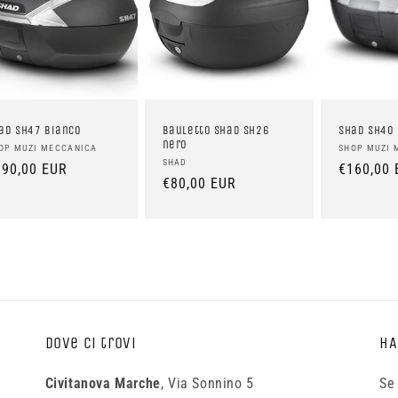
ad Sh47 bianco
Bauletto Shad SH26
Shad SH40
nero
oduttore:
Produttor
OP MUZI MECCANICA
SHOP MUZI 
Produttore:
SHAD
rezzo
190,00 EUR
Prezzo
€160,00 
Prezzo
€80,00 EUR
di
di
stino
listino
listino
Dove ci trovi
HA
Civitanova Marche
, Via Sonnino 5
Se