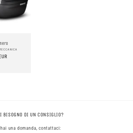
 nero
e:
MECCANICA
EUR
I BISOGNO DI UN CONSIGLIO?
 hai una domanda, contattaci: